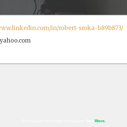
www.linkedin.com/in/robert-sroka-b89b873/
@yahoo.com
Strona www stworzona w kreatorze
Web
Wave.